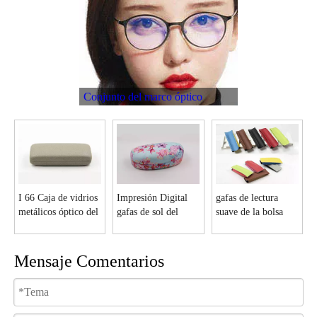
Conjunto del marco óptico
I 66 Caja de vidrios
Impresión Digital
gafas de lectura
metálicos óptico del
gafas de sol del
suave de la bolsa
rectángulo
metal caso con
F104
cualquier patrones
I6163
Mensaje Comentarios