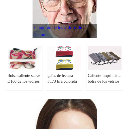
Conjunto de los vidrios de
lectura
Bolsa caliente suave
gafas de lectura
Caliente-imprimir la
D160 de los vidrios
F173 tira colorida
bolsa de los vidrios
de lectura de la
bolsa de las laterales
de Microfiber con
siesta del ante de la
un lazo D132
impresión