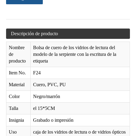
Las gafas de sol de la PU del color del caramelo empaquetan con el resorte plano D129
Los vidrios ultra finos del acoplamiento empaquetan con el grano tejido D126 de la escritura de la etiqueta y del resorte
Descripción de producto
Nombre
Bolsa de cuero de los vidrios de lectura del
de
modelo de la serpiente con la escritura de la
producto
etiqueta
Item No.
F24
Material
Cuero, PVC, PU
bolsa D124 de los vidrios de lectura de la siesta del ante
Los vidrios de lectura plegables empaquetan/el bolso plegable D120 de Wenzhou
Color
Negro/marrón
Talla
el 15*5CM
Insignia
Grabado o impresión
Uso
caja de los vidrios de lectura o de vidrios ópticos