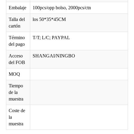
Embalaje
100pcs/opp bolso, 2000pcs/ctn
Talla del
los 50*35*45CM
cartón
Término
T/T; L/C; PAYPAL
bolsa suave de los vidrios del microfiber con la impresión D112
bolsa suave rosada D112 de los vidrios del microfiber
del pago
Acceso
SHANGAI/NINGBO
del FOB
MOQ
Tiempo
de la
muestra
Coste de
la
muestra
Bolsa de las gafas de sol del PVC con el resorte plano D111
bolsa D100 de los vidrios de lectura de la siesta del ante