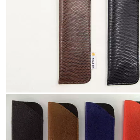
Bolsa suave D93 de las lentes de la lectura de la siesta del ante
Pequeña bolsa de restauración de las lentes del microfiber con dos lazos D88
Bolso de las gafas de sol de la PU con el resorte plano D87
Bolso de cuero del resorte decente para los sunglass D55