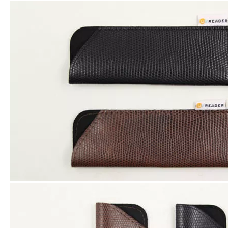
Diseñar el bolso impreso del algodón para las gafas de sol con el resorte plano D99
Bolsa de los vidrios del resorte/bolso de cuero D97 del resorte