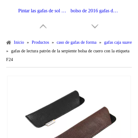
Pintar las gafas de sol del borde empaquetan con el resorte plano D158
bolso de 2016 gafas de sol del resorte con la esponja D154
Inicio
»
Productos
»
caso de gafas de forma
»
gafas caja suave
»
gafas de lectura patrón de la serpiente bolsa de cuero con la etiqueta
F24
La bolsa sostenida más nueva de las gafas de sol para las gafas de sol D158
Bolsa caliente D138 de los vidrios de lectura de la impresión de la transferencia