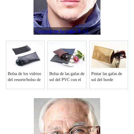
Conjunto de las gafas de sol
Bolsa de los vidrios
Bolsa de las gafas de
Pintar las gafas de
del resorte/bolso de
sol del PVC con el
sol del borde
cuero D97 del
resorte plano D111
empaquetan con el
resorte
resorte plano D158