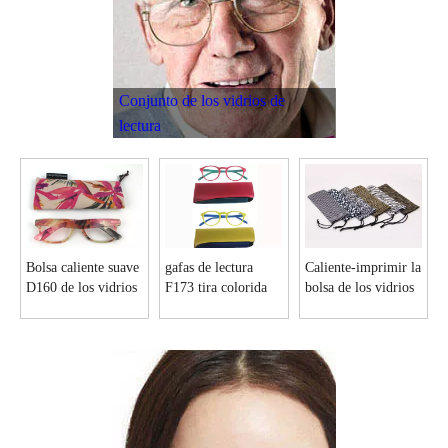
Conjunto de los vidrios de
lectura
Bolsa caliente suave
gafas de lectura
Caliente-imprimir la
D160 de los vidrios
F173 tira colorida
bolsa de los vidrios
de lectura de la
bolsa de las laterales
de Microfiber con
siesta del ante de la
un lazo D132
impresión