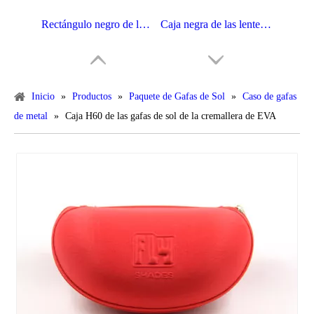
Rectángulo negro de las gafas de sol del paño de WZ Oxford con el botón de plata H8023 del metal
Caja negra de las lentes de EVA del rectángulo de la PU con la insignia H104
Inicio
»
Productos
»
Paquete de Gafas de Sol
»
Caso de gafas
de metal
»
Caja H60 de las gafas de sol de la cremallera de EVA
Caja floral H801 de las gafas de sol de la PU EVA
Caso de encargo H63 de Eva de los nuevos productos de los accesorios calientes de Eyewear