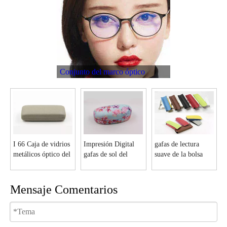
Conjunto del marco óptico
I 66 Caja de vidrios
Impresión Digital
gafas de lectura
metálicos óptico del
gafas de sol del
suave de la bolsa
rectángulo
metal caso con
F104
cualquier patrones
I6163
Mensaje Comentarios