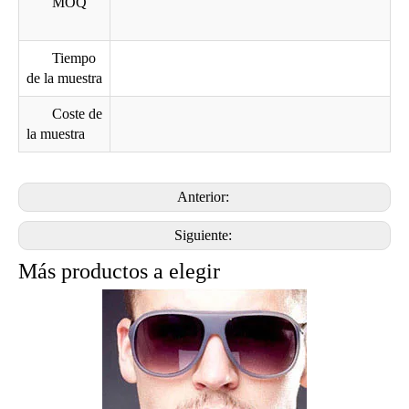
MOQ
Tiempo
de la muestra
Coste de
la muestra
Anterior:
Siguiente:
Impresión Digital gafas de sol del metal caso con cualquier patrones I6163
impresión a todo color personalizado digitales Lentes de sol duros
Más productos a elegir