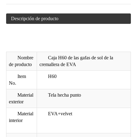
Caja de vidrios de EVA con la cremallera H20
Caja de vidrios de lectura de Wenzhou EVA con la cremallera H05
Descripción de producto
Nombre
Caja H60 de las gafas de sol de la
de producto
cremallera de EVA
Item
H60
No.
Cajas de vidrios de la PU EVA con la insignia H03
caso gafas elegantes hechos a mano
Material
Tela hecha punto
exterior
Material
EVA+velvet
interior