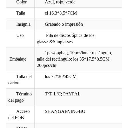
Color
Azul, rojo, verde
Talla
el 16.3*8.5*7CM
Insignia
Grabado o impresión
Uso
Pila de discos óptica de los
Hierro populares gafas de sol caso I6409
Hierro óptica gafas de sol de los hombres de caja I6304
glasses&Sunglasses
1pcs/oppbag, 10pcs/inner rectángulo,
Embalaje
talla del rectángulo: los 35*17.5*8.5CM,
200pcs/ctn
Talla del
los 72*36*45CM
cartón
Término
T/T; L/C; PAYPAL
del pago
Acceso
SHANGAI/NINGBO
del FOB
colorido Hierro óptica gafas de sol caja I6258
I6248 bordado dura gafas de sol caja