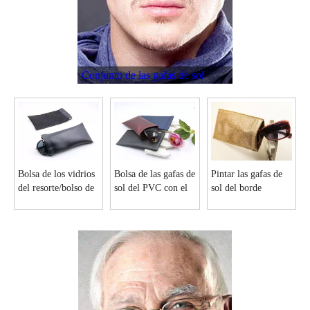
Gafas de sol de metal caso I6136
I2457 caja del metal para el marco óptico
Conjunto de las gafas de sol
Bolsa de los vidrios
Bolsa de las gafas de
Pintar las gafas de
del resorte/bolso de
sol del PVC con el
sol del borde
cuero D97 del
resorte plano D111
empaquetan con el
resorte
resorte plano D158
Caja de las gafas de sol del niño brillante I99 con la maneta
Lentes de sol de metal elegante I64 con EVA en la