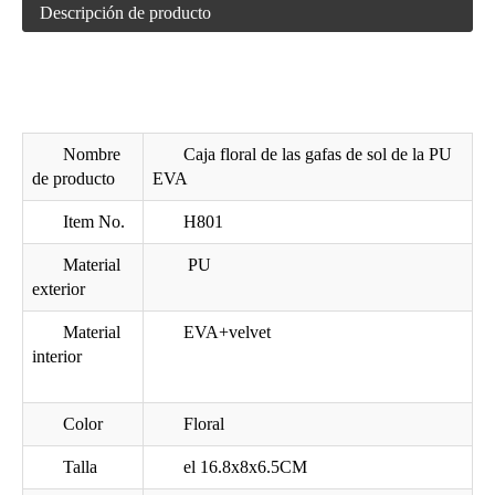
Caja de vidrios de EVA con la cremallera H20
Caja de vidrios de lectura de Wenzhou EVA con la cremallera H05
Descripción de producto
Nombre
Caja floral de las gafas de sol de la PU
de producto
EVA
Item No.
H801
Material
PU
exterior
Cajas de vidrios de la PU EVA con la insignia H03
caso gafas elegantes hechos a mano
Material
EVA+velvet
interior
Color
Floral
Talla
el 16.8x8x6.5CM