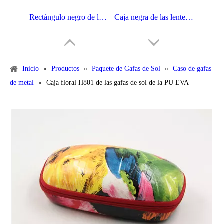
Rectángulo negro de las gafas de sol del paño de WZ Oxford con el botón de plata H8023 del metal
Caja negra de las lentes de EVA del rectángulo de la PU con la insignia H104
Inicio
»
Productos
»
Paquete de Gafas de Sol
»
Caso de gafas
de metal
»
Caja floral H801 de las gafas de sol de la PU EVA
Caso de encargo H63 de Eva de los nuevos productos de los accesorios calientes de Eyewear
Caja H60 de las gafas de sol de la cremallera de EVA