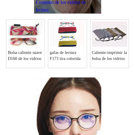
Conjunto de los vidrios de
lectura
Bolsa caliente suave
gafas de lectura
Caliente-imprimir la
D160 de los vidrios
F173 tira colorida
bolsa de los vidrios
de lectura de la
bolsa de las laterales
de Microfiber con
siesta del ante de la
un lazo D132
impresión