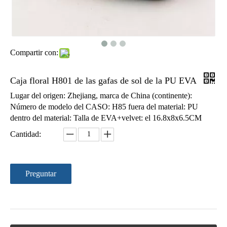
Compartir con:
Caja floral H801 de las gafas de sol de la PU EVA
Caja de las lentes de la PU EVA con la dimensión de una variable única H44
Caja de las lentes de EVA con la cremallera H41
Lugar del origen: Zhejiang, marca de China (continente):
Número de modelo del CASO: H85 fuera del material: PU
dentro del material: Talla de EVA+velvet: el 16.8x8x6.5CM
Cantidad:
Preguntar