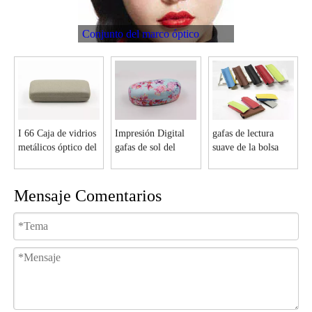
Conjunto del marco óptico
I 66 Caja de vidrios
Impresión Digital
gafas de lectura
metálicos óptico del
gafas de sol del
suave de la bolsa
rectángulo
metal caso con
F104
cualquier patrones
I6163
Mensaje Comentarios