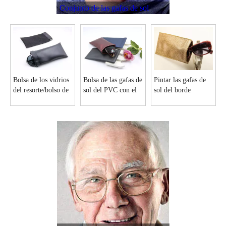
Conjunto de las gafas de sol
Gafas de sol de metal caso I6136
I2457 caja del metal para el marco óptico
Bolsa de los vidrios
Bolsa de las gafas de
Pintar las gafas de
del resorte/bolso de
sol del PVC con el
sol del borde
cuero D97 del
resorte plano D111
empaquetan con el
resorte
resorte plano D158
Caja de las gafas de sol del niño brillante I99 con la maneta
Lentes de sol de metal elegante I64 con EVA en la