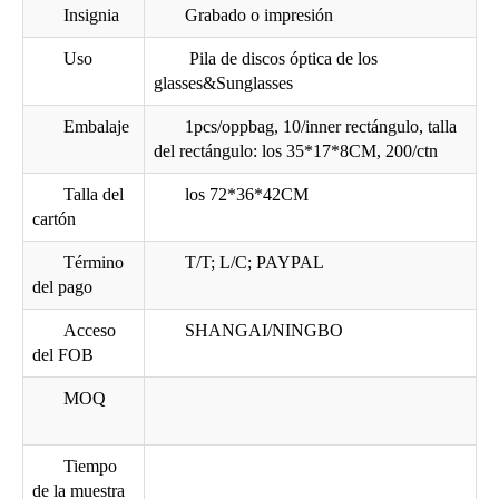
Insignia
Grabado o impresión
Uso
Pila de discos óptica de los
glasses&Sunglasses
Embalaje
1pcs/oppbag, 10/inner rectángulo, talla
Hierro populares gafas de sol caso I6409
Hierro óptica gafas de sol de los hombres de caja I6304
del rectángulo: los 35*17*8CM, 200/ctn
Talla del
los 72*36*42CM
cartón
Término
T/T; L/C; PAYPAL
del pago
Acceso
SHANGAI/NINGBO
del FOB
MOQ
Tiempo
colorido Hierro óptica gafas de sol caja I6258
I6248 bordado dura gafas de sol caja
de la muestra